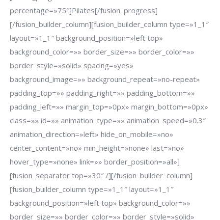
percentage=»75″]Pilates[/fusion_progress]
[/fusion_builder_column][fusion_builder_column type=»1_1″
layout=»1_1″ background_position=»left top»
background_color=»» border_size=»» border_color=»»
border_style=»solid» spacing=»yes»
background_image=»» background_repeat=»no-repeat»
padding_top=»» padding_right=»» padding_bottom=»»
padding_left=»» margin_top=»0px» margin_bottom=»0px»
class=»» id=»» animation_type=»» animation_speed=»0.3″
animation_direction=»left» hide_on_mobile=»no»
center_content=»no» min_height=»none» last=»no»
hover_type=»none» link=»» border_position=»all»]
[fusion_separator top=»30″ /][/fusion_builder_column]
[fusion_builder_column type=»1_1″ layout=»1_1″
background_position=»left top» background_color=»»
border_size=»» border_color=»» border_style=»solid»