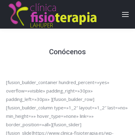
Conócenos
[fusion_builder_container hundred_percent=»yes»
overflow=»visible» padding_right=»30px»
padding_left=»30px» ][fusion_builder_row]
[fusion_builder_column type=»1_2″ layout=»1_2″ last=»no»
min_height=»» hover_type=»none» link=»»
border_position=»all»][fusion_slider]
[fusion_slide]https://www.clinica-fisioterapia.es/wp-