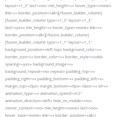
layout=»1_3″ last=»no» min_height=»» hover_type=»none»
link=»» border_position=»all»][/fusion_builder_column]
[fusion_builder_column type=»1_3″ layout=»1_3″
last=»yes» min_height=»» hover_type=»none» link=»»
border_position=»all»][/fusion_builder_column]
[fusion_builder_column type=»1_1″ layout=»1_1″
background_position=»left top» background_color=»»
border_size=»» border_color=»» border_style=»solid»
spacing=»yes» background_image=»»
background_repeat=»no-repeat» padding_top=»»
padding_right=»» padding_bottom=»» padding_left=»»
margin_top=»0px» margin_bottom=»0px» class=»» id=»»
animation_type=»» animation_speed=»0.3″
animation_direction=»left» hide_on_mobile=»no»
center_content=»no» min_height=»none» last=»no»
hover_type=»none» link=»» border_position=»all»]