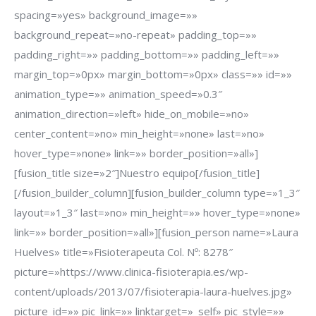
spacing=»yes» background_image=»»
background_repeat=»no-repeat» padding_top=»»
padding_right=»» padding_bottom=»» padding_left=»»
margin_top=»0px» margin_bottom=»0px» class=»» id=»»
animation_type=»» animation_speed=»0.3″
animation_direction=»left» hide_on_mobile=»no»
center_content=»no» min_height=»none» last=»no»
hover_type=»none» link=»» border_position=»all»]
[fusion_title size=»2″]Nuestro equipo[/fusion_title]
[/fusion_builder_column][fusion_builder_column type=»1_3″
layout=»1_3″ last=»no» min_height=»» hover_type=»none»
link=»» border_position=»all»][fusion_person name=»Laura
Huelves» title=»Fisioterapeuta Col. Nº: 8278″
picture=»https://www.clinica-fisioterapia.es/wp-
content/uploads/2013/07/fisioterapia-laura-huelves.jpg»
picture_id=»» pic_link=»» linktarget=»_self» pic_style=»»