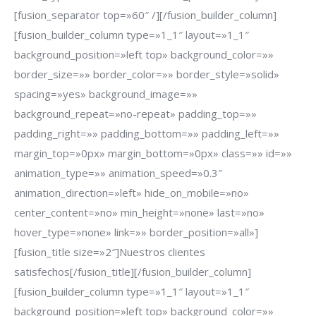
[fusion_separator top=»60″ /][/fusion_builder_column]
[fusion_builder_column type=»1_1″ layout=»1_1″
background_position=»left top» background_color=»»
border_size=»» border_color=»» border_style=»solid»
spacing=»yes» background_image=»»
background_repeat=»no-repeat» padding_top=»»
padding_right=»» padding_bottom=»» padding_left=»»
margin_top=»0px» margin_bottom=»0px» class=»» id=»»
animation_type=»» animation_speed=»0.3″
animation_direction=»left» hide_on_mobile=»no»
center_content=»no» min_height=»none» last=»no»
hover_type=»none» link=»» border_position=»all»]
[fusion_title size=»2″]Nuestros clientes
satisfechos[/fusion_title][/fusion_builder_column]
[fusion_builder_column type=»1_1″ layout=»1_1″
background_position=»left top» background_color=»»