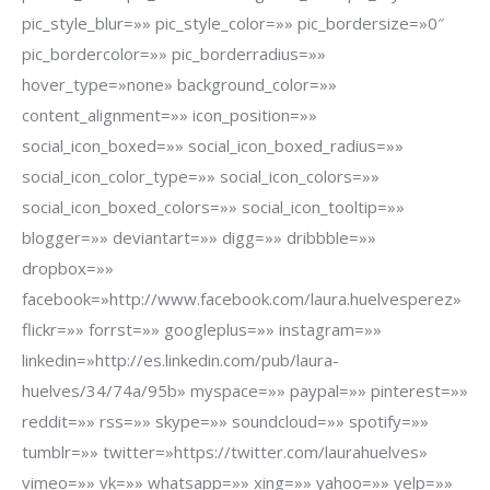
pic_style_blur=»» pic_style_color=»» pic_bordersize=»0″
pic_bordercolor=»» pic_borderradius=»»
hover_type=»none» background_color=»»
content_alignment=»» icon_position=»»
social_icon_boxed=»» social_icon_boxed_radius=»»
social_icon_color_type=»» social_icon_colors=»»
social_icon_boxed_colors=»» social_icon_tooltip=»»
blogger=»» deviantart=»» digg=»» dribbble=»»
dropbox=»»
facebook=»http://www.facebook.com/laura.huelvesperez»
flickr=»» forrst=»» googleplus=»» instagram=»»
linkedin=»http://es.linkedin.com/pub/laura-
huelves/34/74a/95b» myspace=»» paypal=»» pinterest=»»
reddit=»» rss=»» skype=»» soundcloud=»» spotify=»»
tumblr=»» twitter=»https://twitter.com/laurahuelves»
vimeo=»» vk=»» whatsapp=»» xing=»» yahoo=»» yelp=»»