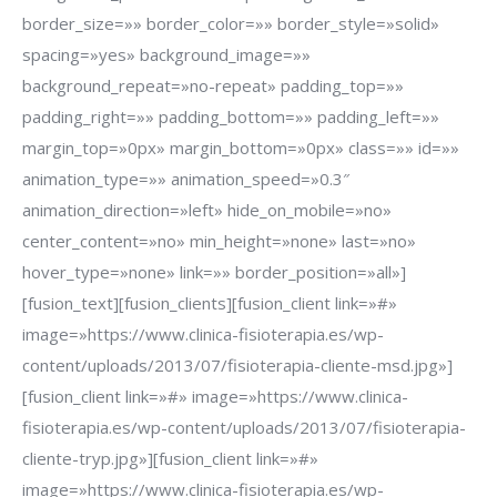
border_size=»» border_color=»» border_style=»solid»
spacing=»yes» background_image=»»
background_repeat=»no-repeat» padding_top=»»
padding_right=»» padding_bottom=»» padding_left=»»
margin_top=»0px» margin_bottom=»0px» class=»» id=»»
animation_type=»» animation_speed=»0.3″
animation_direction=»left» hide_on_mobile=»no»
center_content=»no» min_height=»none» last=»no»
hover_type=»none» link=»» border_position=»all»]
[fusion_text][fusion_clients][fusion_client link=»#»
image=»https://www.clinica-fisioterapia.es/wp-
content/uploads/2013/07/fisioterapia-cliente-msd.jpg»]
[fusion_client link=»#» image=»https://www.clinica-
fisioterapia.es/wp-content/uploads/2013/07/fisioterapia-
cliente-tryp.jpg»][fusion_client link=»#»
image=»https://www.clinica-fisioterapia.es/wp-